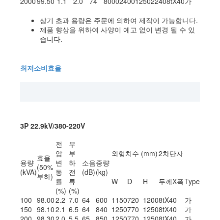
2000
99.50
1.1
2.0
74
8000
2400
1250
2240
8tX40
가
상기 초과 용량은 주문에 의하여 제작이 가능합니다.
제품 향상을 위하여 사양이 예고 없이 변경 될 수 있
습니다.
최저소비효율
3P 22.9kV/380-220V
전
무
압
부
외형치수 (mm)
2차단자
효율
용량
변
하
소음
중량
(50%
(kVA)
동
전
(dB)
(kg)
부하)
률
류
W
D
H
두께X폭
Type
(%)
(%)
100
98.00
2.2
7.0
64
600
1150
720
1200
8tX40
가
150
98.10
2.1
6.5
64
840
1250
770
1250
8tX40
가
200
98.30
2.0
5.5
65
850
1250
770
1250
8tX40
가