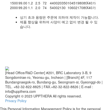
1500
99.00
1.2
2.5
72
4400
20350
1045
1980
8tX40
가
2000
99.20
1.1
2.0
74
5400
2130
1060
2170
8tX40
가
상기 초과 용량은 주문에 의하여 제작이 가능합니다.
제품 향상을 위하여 사양이 예고 없이 변경 될 수 있
습니다.
[Head Office/R&D Center] #201, BRC Laboratory 3-B, 9
Songdomirae-ro, Yeonsu-gu, Incheon
|
[Branch] 4F, 117
Bundangnaegok-ro, Bundang-gu, Seongnam-si, Gyeonggi-do
|
TEL. +82-32-822-8825
|
FAX.+82-32-822-8826
|
E-mail :
info@uppthera.com
Copyright © 2023 UPPTHERA All rights reserved.
Privacy Policy
This Personal Information Management Policy is for the personal