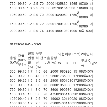
750
99.30
1.4
2.5
70
2000
1425
830
1565
10tX80
다
1000
99.40
1.3
2.5
70
3050
2700
1540
930
10tX80
다
2-
1250
99.50
1.2
2.0
70
3000
1620
950
1750
라
10tX80
2-
1500
99.50
1.2
2.0
72
3300
1700
1000
1790
라
10tX80
2000
99.50
1.1
2.0
74
4100
1800
1030
1900
15tX150
마
3P 22.9kV/6.6kV or 3.3kV
전압
무부
외형치수 (mm)
2차단자
효율
용량
변동
하 전
소음
중량
(50%
두께X
(kVA)
률
류
(dB)
(kg)
W
D
H
Type
부하)
폭
(%)
(%)
300
99.10
1.7
4.5
66
2000
1680
920
1510
8tX40
가
400
99.20
1.6
4.0
67
2500
1765
960
1720
8tX40
가
500
99.25
1.5
3.5
68
2900
1850
1010
1720
8tX40
가
600
99.30
1.4
3.0
70
3000
1950
960
1720
8tX40
가
750
99.30
1.4
3.0
70
3600
1990
960
1920
8tX40
가
1000
99.40
1.3
3.0
70
4750
2085
1100
2010
8tX40
가
1250
99.40
1.3
2.5
70
4900
2130
1100
2010
8tX40
가
1500
99.50
1.2
2.5
72
6500
2400
1100
2190
8tX40
가