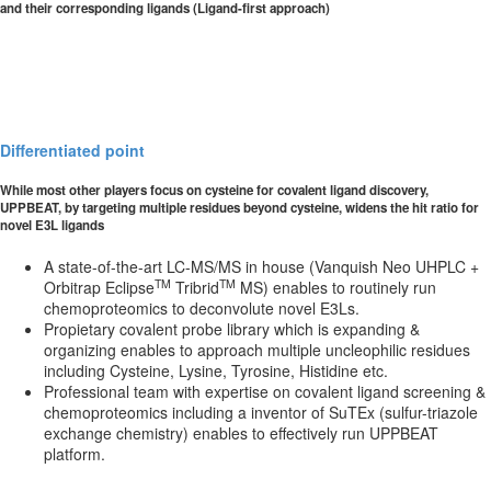
and their corresponding ligands (Ligand-first approach)
Differentiated point
While most other players focus on cysteine for covalent ligand discovery,
UPPBEAT, by targeting multiple residues beyond cysteine, widens the hit ratio for
novel E3L ligands
A state-of-the-art LC-MS/MS in house (Vanquish Neo UHPLC +
TM
TM
Orbitrap Eclipse
Tribrid
MS) enables to routinely run
chemoproteomics to deconvolute novel E3Ls.
Propietary covalent probe library which is expanding &
organizing enables to approach multiple uncleophilic residues
including Cysteine, Lysine, Tyrosine, Histidine etc.
Professional team with expertise on covalent ligand screening &
chemoproteomics including a inventor of SuTEx (sulfur-triazole
exchange chemistry) enables to effectively run UPPBEAT
platform.