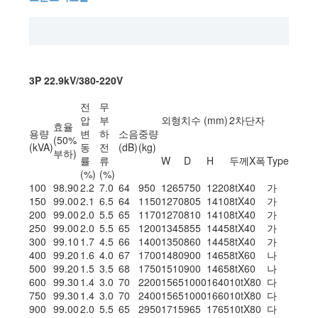
3P 22.9kV/380-220V
전
무
압
부
외형치수 (mm)
2차단자
효율
용량
변
하
소음
중량
(50%
(kVA)
동
전
(dB)
(kg)
부하)
률
류
W
D
H
두께X폭
Type
(%)
(%)
100
98.90
2.2
7.0
64
950
1265
750
1220
8tX40
가
150
99.00
2.1
6.5
64
1150
1270
805
1410
8tX40
가
200
99.00
2.0
5.5
65
1170
1270
810
1410
8tX40
가
250
99.00
2.0
5.5
65
1200
1345
855
1445
8tX40
가
300
99.10
1.7
4.5
66
1400
1350
860
1445
8tX40
가
400
99.20
1.6
4.0
67
1700
1480
900
1465
8tX60
나
500
99.20
1.5
3.5
68
1750
1510
900
1465
8tX60
나
600
99.30
1.4
3.0
70
2200
1565
1000
1640
10tX80
다
750
99.30
1.4
3.0
70
2400
1565
1000
1660
10tX80
다
900
99.00
2.0
5.5
65
2950
1715
965
1765
10tX80
다