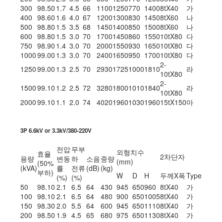
300
98.50
1.7
4.5
66
1100
1250
770
1400
8tX40
가
400
98.60
1.6
4.0
67
1200
1300
830
1450
8tX60
나
500
98.80
1.5
3.5
68
1450
1400
850
1500
8tX60
나
600
98.80
1.5
3.0
70
1700
1450
860
1550
10tX80
다
750
98.90
1.4
3.0
70
2000
1550
930
1650
10tX80
다
1000
99.00
1.3
3.0
70
2400
1650
950
1700
10tX80
다
2-
1250
99.00
1.3
2.5
70
2930
1725
1000
1810
라
10tX80
2-
1500
99.10
1.2
2.5
72
3280
1800
1010
1840
라
10tX80
2000
99.10
1.1
2.0
74
4020
1960
1030
1960
15tX150
마
3P 6.6kV or 3.3kV/380-220V
전압
무부
외형치수
효율
2차단자
용량
변동
하
소음
중량
(mm)
(50%
(kVA)
률
전류
(dB)
(kg)
부하)
W
D
H
두께X폭
Type
(%)
(%)
50
98.10
2.1
6.5
64
430
945
650
960
8tX40
가
100
98.10
2.1
6.5
64
480
900
650
1005
8tX40
가
150
98.30
2.0
5.5
64
600
945
650
1110
8tX40
가
200
98.50
1.9
4.5
65
680
975
650
1130
8tX40
가