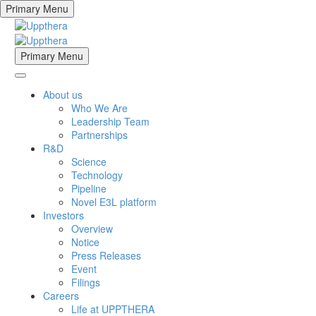
Primary Menu
Primary Menu
About us
Who We Are
Leadership Team
Partnerships
R&D
Science
Technology
Pipeline
Novel E3L platform
Investors
Overview
Notice
Press Releases
Event
Filings
Careers
Life at UPPTHERA