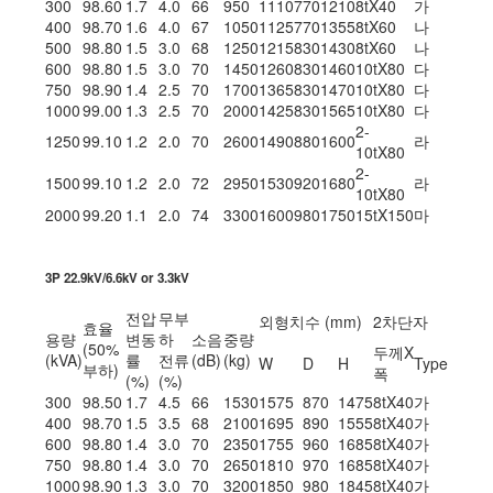
300
98.60
1.7
4.0
66
950
1110
770
1210
8tX40
가
400
98.70
1.6
4.0
67
1050
1125
770
1355
8tX60
나
500
98.80
1.5
3.0
68
1250
1215
830
1430
8tX60
나
600
98.80
1.5
3.0
70
1450
1260
830
1460
10tX80
다
750
98.90
1.4
2.5
70
1700
1365
830
1470
10tX80
다
1000
99.00
1.3
2.5
70
2000
1425
830
1565
10tX80
다
2-
1250
99.10
1.2
2.0
70
2600
1490
880
1600
라
10tX80
2-
1500
99.10
1.2
2.0
72
2950
1530
920
1680
라
10tX80
2000
99.20
1.1
2.0
74
3300
1600
980
1750
15tX150
마
3P 22.9kV/6.6kV or 3.3kV
전압
무부
외형치수 (mm)
2차단자
효율
용량
변동
하
소음
중량
(50%
두께X
(kVA)
률
전류
(dB)
(kg)
W
D
H
Type
부하)
폭
(%)
(%)
300
98.50
1.7
4.5
66
1530
1575
870
1475
8tX40
가
400
98.70
1.5
3.5
68
2100
1695
890
1555
8tX40
가
600
98.80
1.4
3.0
70
2350
1755
960
1685
8tX40
가
750
98.80
1.4
3.0
70
2650
1810
970
1685
8tX40
가
1000
98.90
1.3
3.0
70
3200
1850
980
1845
8tX40
가