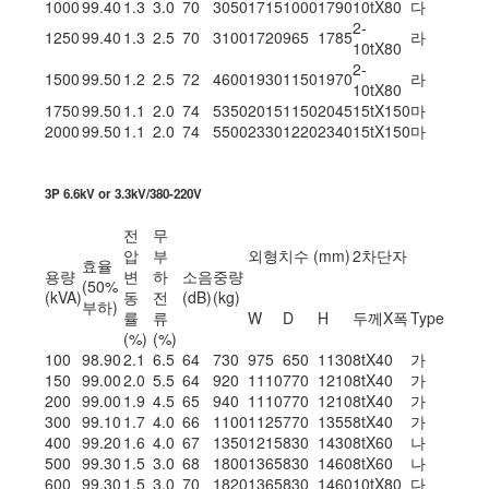
1000
99.40
1.3
3.0
70
3050
1715
1000
1790
10tX80
다
2-
1250
99.40
1.3
2.5
70
3100
1720
965
1785
라
10tX80
2-
1500
99.50
1.2
2.5
72
4600
1930
1150
1970
라
10tX80
1750
99.50
1.1
2.0
74
5350
2015
1150
2045
15tX150
마
2000
99.50
1.1
2.0
74
5500
2330
1220
2340
15tX150
마
3P 6.6kV or 3.3kV/380-220V
전
무
압
부
외형치수 (mm)
2차단자
효율
용량
변
하
소음
중량
(50%
(kVA)
동
전
(dB)
(kg)
부하)
률
류
W
D
H
두께X폭
Type
(%)
(%)
100
98.90
2.1
6.5
64
730
975
650
1130
8tX40
가
150
99.00
2.0
5.5
64
920
1110
770
1210
8tX40
가
200
99.00
1.9
4.5
65
940
1110
770
1210
8tX40
가
300
99.10
1.7
4.0
66
1100
1125
770
1355
8tX40
가
400
99.20
1.6
4.0
67
1350
1215
830
1430
8tX60
나
500
99.30
1.5
3.0
68
1800
1365
830
1460
8tX60
나
600
99.30
1.5
3.0
70
1820
1365
830
1460
10tX80
다